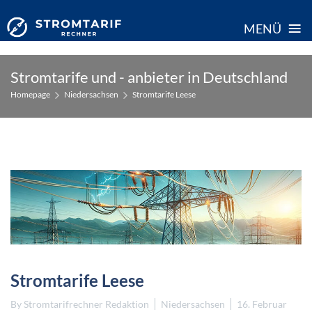
≡
MENÜ
Skip
Stromtarife und - anbieter in Deutschland
to
Homepage
Niedersachsen
Stromtarife Leese
content
Stromtarife Leese
By
Stromtarifrechner Redaktion
Niedersachsen
16. Februar