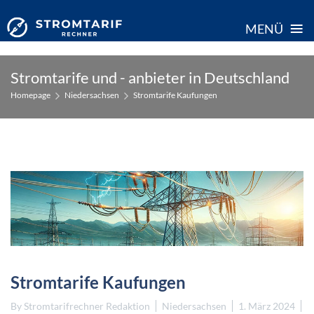
≡
MENÜ
Skip
Stromtarife und - anbieter in Deutschland
to
Homepage
Niedersachsen
Stromtarife Kaufungen
content
Stromtarife Kaufungen
By
Stromtarifrechner Redaktion
Niedersachsen
1. März 2024