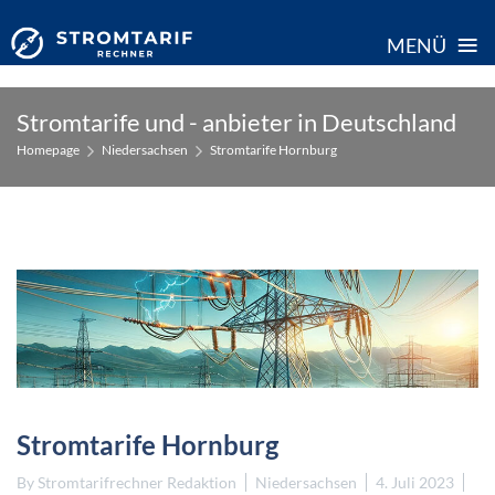
≡
MENÜ
Skip
Stromtarife und - anbieter in Deutschland
to
Homepage
Niedersachsen
Stromtarife Hornburg
content
Stromtarife Hornburg
By
Stromtarifrechner Redaktion
Niedersachsen
4. Juli 2023