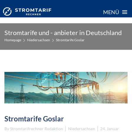
≡
MENÜ
Skip
Stromtarife und - anbieter in Deutschland
to
Homepage
Niedersachsen
Stromtarife Goslar
content
Stromtarife Goslar
By
Stromtarifrechner Redaktion
Niedersachsen
24. Januar