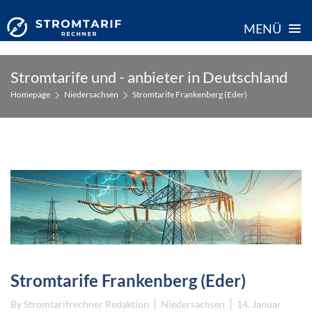
≡
MENÜ
Skip
Stromtarife und - anbieter in Deutschland
to
Homepage
Niedersachsen
Stromtarife Frankenberg (Eder)
content
Stromtarife Frankenberg (Eder)
By
Stromtarifrechner Redaktion
Niedersachsen
14. Januar