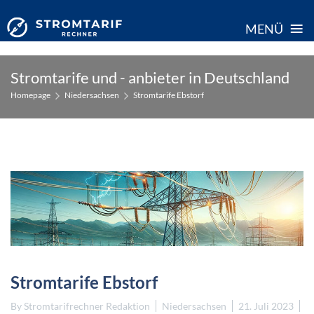
≡
MENÜ
Skip
Stromtarife und - anbieter in Deutschland
to
Homepage
Niedersachsen
Stromtarife Ebstorf
content
Stromtarife Ebstorf
By
Stromtarifrechner Redaktion
Niedersachsen
21. Juli 2023