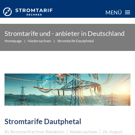
≡
MENÜ
Skip
Stromtarife und - anbieter in Deutschland
to
Homepage
Niedersachsen
Stromtarife Dautphetal
content
Stromtarife Dautphetal
By
Stromtarifrechner Redaktion
Niedersachsen
26. August