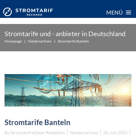
≡
MENÜ
Skip
Stromtarife und - anbieter in Deutschland
to
Homepage
Niedersachsen
Stromtarife Banteln
content
Stromtarife Banteln
By
Stromtarifrechner Redaktion
Niedersachsen
30. Juli 2023