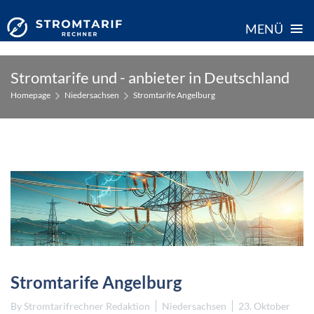
≡
MENÜ
Skip
Stromtarife und - anbieter in Deutschland
to
Homepage
Niedersachsen
Stromtarife Angelburg
content
Stromtarife Angelburg
By
Stromtarifrechner Redaktion
Niedersachsen
23. Oktober