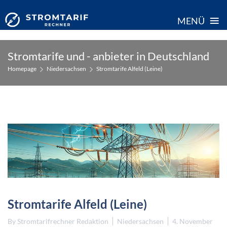
≡
MENÜ
Skip
Stromtarife und - anbieter in Deutschland
to
Homepage
Niedersachsen
Stromtarife Alfeld (Leine)
content
Stromtarife Alfeld (Leine)
By
Stromtarifrechner Redaktion
Niedersachsen
4. November