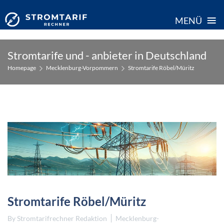
≡
MENÜ
Skip
Stromtarife und - anbieter in Deutschland
to
Homepage
Mecklenburg-Vorpommern
Stromtarife Röbel/Müritz
content
Stromtarife Röbel/Müritz
By
Stromtarifrechner Redaktion
Mecklenburg-