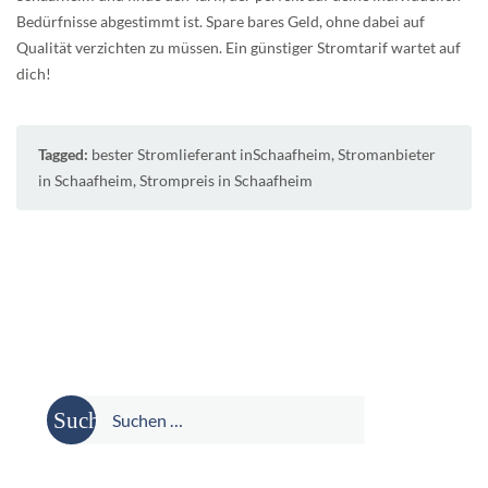
Bedürfnisse abgestimmt ist. Spare bares Geld, ohne dabei auf
Qualität verzichten zu müssen. Ein günstiger Stromtarif wartet auf
dich!
Tagged:
bester Stromlieferant inSchaafheim
,
Stromanbieter
in Schaafheim
,
Strompreis in Schaafheim
Suche
nach: