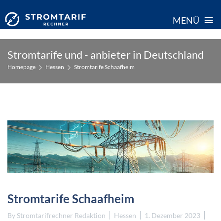
≡
MENÜ
Skip
Stromtarife und - anbieter in Deutschland
to
Homepage
Hessen
Stromtarife Schaafheim
content
Stromtarife Schaafheim
By
Stromtarifrechner Redaktion
Hessen
1. Dezember 2023