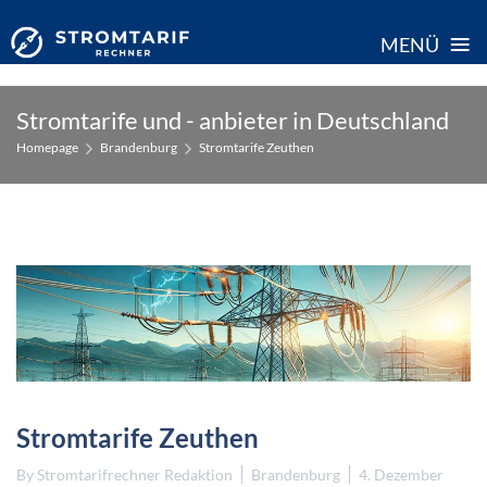
≡
MENÜ
Skip
Stromtarife und - anbieter in Deutschland
to
Homepage
Brandenburg
Stromtarife Zeuthen
content
Stromtarife Zeuthen
By
Stromtarifrechner Redaktion
Brandenburg
4. Dezember