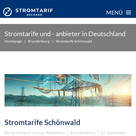
≡
MENÜ
Skip
Stromtarife und - anbieter in Deutschland
to
Homepage
Brandenburg
Stromtarife Schönwald
content
Stromtarife Schönwald
By
Stromtarifrechner Redaktion
Brandenburg
23. Dezember