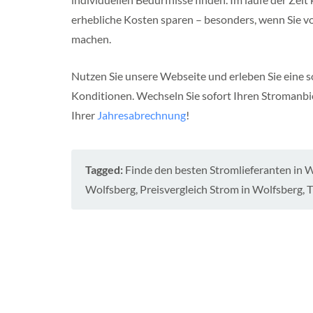
e
erhebliche Kosten sparen – besonders, wenn Sie 
n
b
machen.
u
r
g
Nutzen Sie unsere Webseite und erleben Sie eine 
-
Konditionen. Wechseln Sie sofort Ihren Stromanbiet
V
o
Ihrer
Jahresabrechnung
!
r
p
o
m
Tagged:
Finde den besten Stromlieferanten in 
m
e
Wolfsberg
,
Preisvergleich Strom in Wolfsberg
,
T
r
n
S
c
h
l
e
s
w