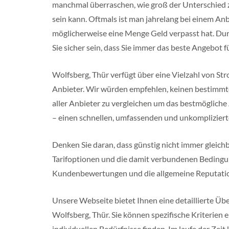
f
manchmal überraschen, wie groß der Unterschied 
a
sein kann. Oftmals ist man jahrelang bei einem An
l
e
möglicherweise eine Menge Geld verpasst hat. Dur
n
Sie sicher sein, dass Sie immer das beste Angebot fü
R
h
e
Wolfsberg, Thür verfügt über eine Vielzahl von Str
i
Anbieter. Wir würden empfehlen, keinen bestimmte
n
l
aller Anbieter zu vergleichen um das bestmöglich
a
– einen schnellen, umfassenden und unkomplizierte
n
d
P
Denken Sie daran, dass günstig nicht immer gleichbe
f
a
Tarifoptionen und die damit verbundenen Bedingu
l
Kundenbewertungen und die allgemeine Reputatio
z
M
e
Unsere Webseite bietet Ihnen eine detaillierte Übe
c
Wolfsberg, Thür. Sie können spezifische Kriterien 
k
l
individuellen Bedürfnisse finden. Im laufe der Ze