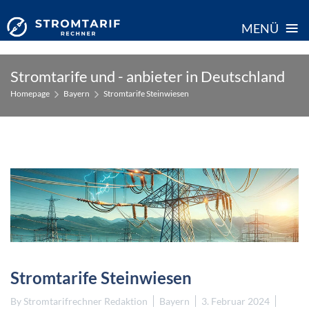
≡
MENÜ
Skip
Stromtarife und - anbieter in Deutschland
to
Homepage
Bayern
Stromtarife Steinwiesen
content
Stromtarife Steinwiesen
By
Stromtarifrechner Redaktion
Bayern
3. Februar 2024