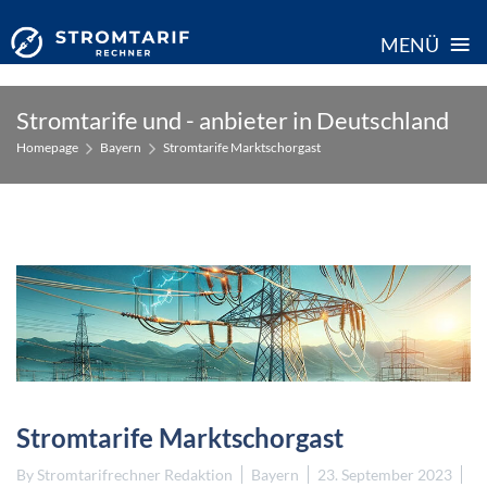
≡
MENÜ
Skip
Stromtarife und - anbieter in Deutschland
to
Homepage
Bayern
Stromtarife Marktschorgast
content
Stromtarife Marktschorgast
By
Stromtarifrechner Redaktion
Bayern
23. September 2023