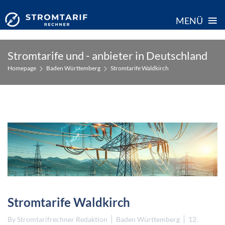
≡
MENÜ
Skip
Stromtarife und - anbieter in Deutschland
to
Homepage
Baden Württemberg
Stromtarife Waldkirch
content
Stromtarife Waldkirch
By
Stromtarifrechner Redaktion
Baden Württemberg
12.