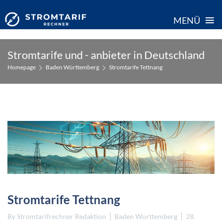
≡
MENÜ
Skip
Stromtarife und - anbieter in Deutschland
to
Homepage
Baden Württemberg
Stromtarife Tettnang
content
Stromtarife Tettnang
By
Stromtarifrechner Redaktion
Baden Württemberg
28.