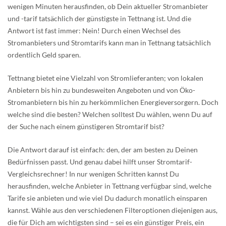
wenigen Minuten herausfinden, ob Dein aktueller Stromanbieter
und -tarif tatsächlich der günstigste in Tettnang ist. Und die
Antwort ist fast immer: Nein! Durch einen Wechsel des
Stromanbieters und Stromtarifs kann man in Tettnang tatsächlich
ordentlich Geld sparen.
Tettnang bietet eine Vielzahl von Stromlieferanten; von lokalen
Anbietern bis hin zu bundesweiten Angeboten und von Öko-
Stromanbietern bis hin zu herkömmlichen Energieversorgern. Doch
welche sind die besten? Welchen solltest Du wählen, wenn Du auf
der Suche nach einem günstigeren Stromtarif bist?
Die Antwort darauf ist einfach: den, der am besten zu Deinen
Bedürfnissen passt. Und genau dabei hilft unser Stromtarif-
Vergleichsrechner! In nur wenigen Schritten kannst Du
herausfinden, welche Anbieter in Tettnang verfügbar sind, welche
Tarife sie anbieten und wie viel Du dadurch monatlich einsparen
kannst. Wähle aus den verschiedenen Filteroptionen diejenigen aus,
die für Dich am wichtigsten sind – sei es ein günstiger Preis, ein