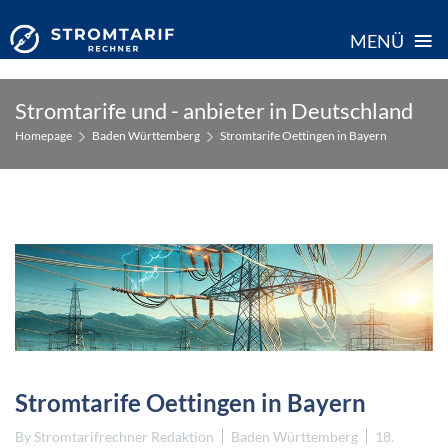
≡
MENÜ
Skip
Stromtarife und - anbieter in Deutschland
to
Homepage
Baden Württemberg
Stromtarife Oettingen in Bayern
content
Stromtarife Oettingen in Bayern
By
Stromtarifrechner Redaktion
Baden Württemberg
18.