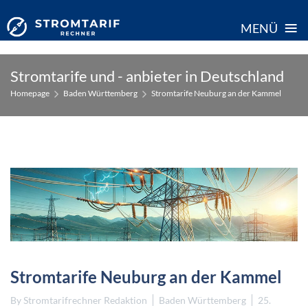
≡
MENÜ
Skip
Stromtarife und - anbieter in Deutschland
to
Homepage
Baden Württemberg
Stromtarife Neuburg an der Kammel
content
Stromtarife Neuburg an der Kammel
By
Stromtarifrechner Redaktion
Baden Württemberg
25.