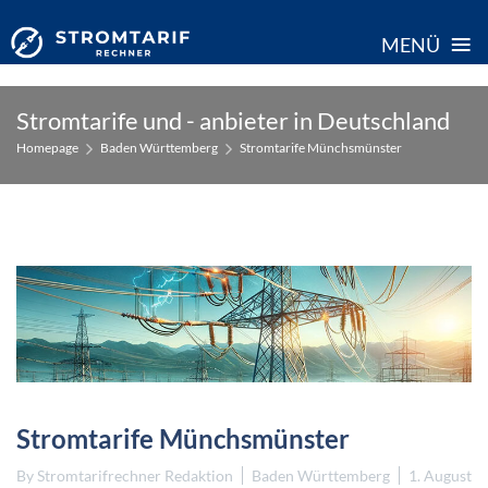
≡
MENÜ
Skip
Stromtarife und - anbieter in Deutschland
to
Homepage
Baden Württemberg
Stromtarife Münchsmünster
content
Stromtarife Münchsmünster
By
Stromtarifrechner Redaktion
Baden Württemberg
1. August