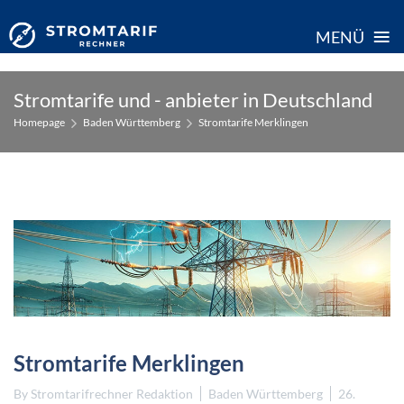
≡
MENÜ
Skip
Stromtarife und - anbieter in Deutschland
to
Homepage
Baden Württemberg
Stromtarife Merklingen
content
Stromtarife Merklingen
By
Stromtarifrechner Redaktion
Baden Württemberg
26.