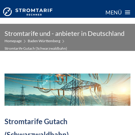
≡
MENÜ
Skip
Stromtarife und - anbieter in Deutschland
to
Homepage
Baden Württemberg
content
Stromtarife Gutach (Schwarzwaldbahn)
Stromtarife Gutach
(Schwarzwaldbahn)