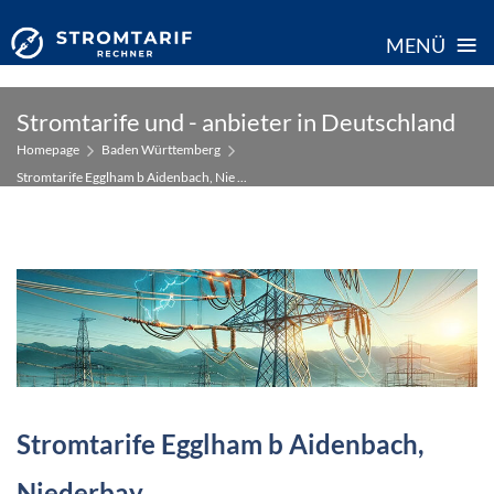
≡
MENÜ
Skip
Stromtarife und - anbieter in Deutschland
to
Homepage
Baden Württemberg
content
Stromtarife Egglham b Aidenbach, Nie ...
Stromtarife Egglham b Aidenbach,
Niederbay