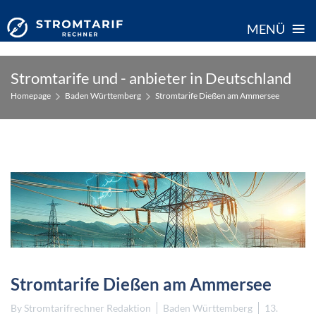
≡
MENÜ
Skip
Stromtarife und - anbieter in Deutschland
to
Homepage
Baden Württemberg
Stromtarife Dießen am Ammersee
content
Stromtarife Dießen am Ammersee
By
Stromtarifrechner Redaktion
Baden Württemberg
13.