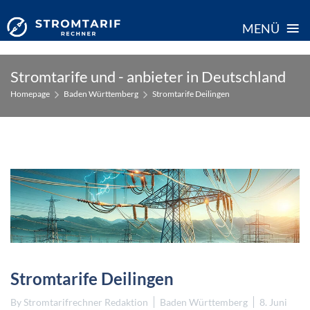
≡
MENÜ
Skip
Stromtarife und - anbieter in Deutschland
to
Homepage
Baden Württemberg
Stromtarife Deilingen
content
Stromtarife Deilingen
By
Stromtarifrechner Redaktion
Baden Württemberg
8. Juni