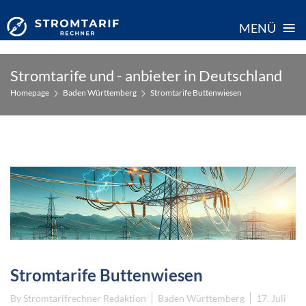
≡
MENÜ
Skip
Stromtarife und - anbieter in Deutschland
to
Homepage
Baden Württemberg
Stromtarife Buttenwiesen
content
Stromtarife Buttenwiesen
By
Stromtarifrechner Redaktion
Baden Württemberg
17. Juli