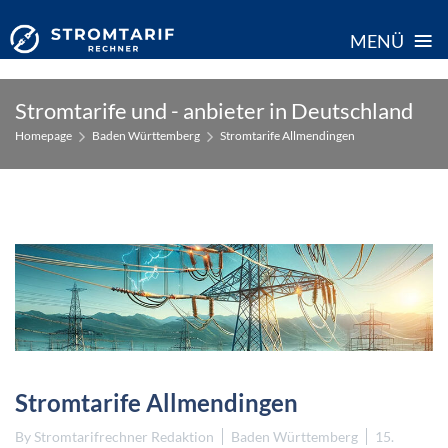
≡
MENÜ
Skip
Stromtarife und - anbieter in Deutschland
to
Homepage
Baden Württemberg
Stromtarife Allmendingen
content
Stromtarife Allmendingen
By
Stromtarifrechner Redaktion
Baden Württemberg
15.