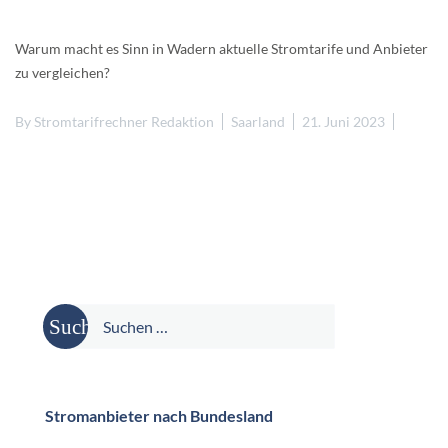
Warum macht es Sinn in Wadern aktuelle Stromtarife und Anbieter
zu vergleichen?
By
Stromtarifrechner Redaktion
Saarland
21. Juni 2023
Suche
nach:
Stromanbieter nach Bundesland