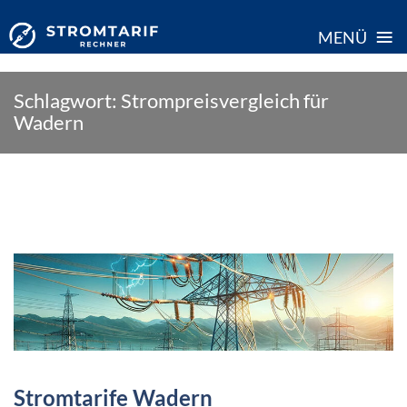
≡
MENÜ
Skip
Schlagwort:
Strompreisvergleich für
to
Wadern
content
Stromtarife Wadern