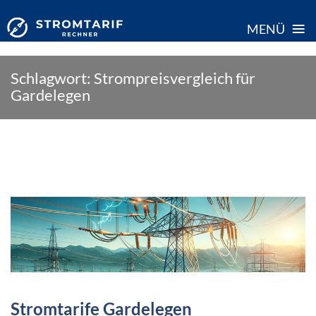
≡
MENÜ
Skip
Schlagwort:
Strompreisvergleich für
to
Gardelegen
content
Stromtarife Gardelegen