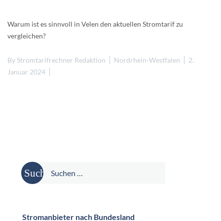
Warum ist es sinnvoll in Velen den aktuellen Stromtarif zu
vergleichen?
By
Stromtarifrechner Redaktion
Nordrhein-Westfalen
2.
Januar 2024
Suche
nach:
Stromanbieter nach Bundesland