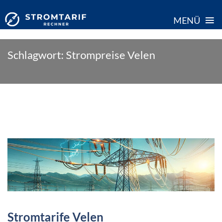
≡
MENÜ
Skip
Schlagwort:
Strompreise Velen
to
content
Stromtarife Velen