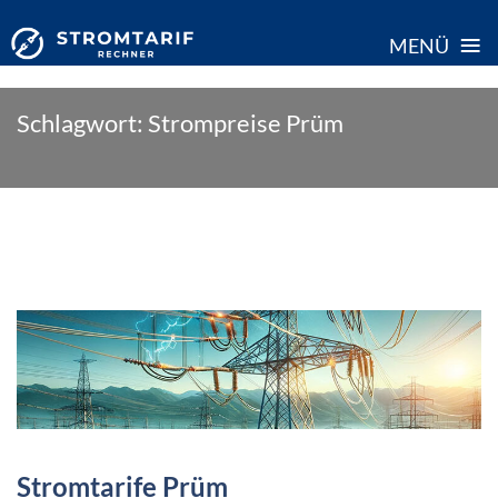
≡
MENÜ
Skip
Schlagwort:
Strompreise Prüm
to
content
Stromtarife Prüm