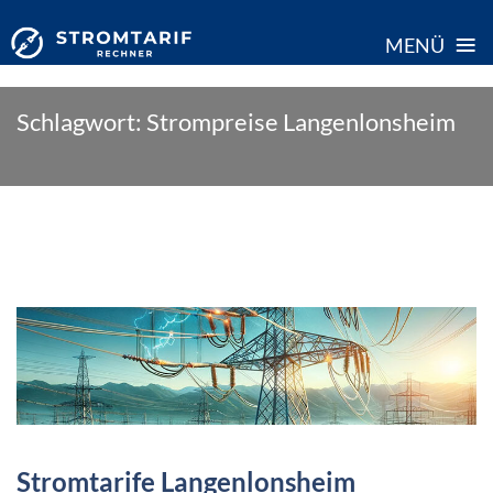
≡
MENÜ
Skip
Schlagwort:
Strompreise Langenlonsheim
to
content
Stromtarife Langenlonsheim