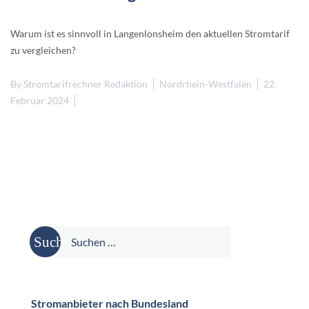
Warum ist es sinnvoll in Langenlonsheim den aktuellen Stromtarif
zu vergleichen?
By
Stromtarifrechner Redaktion
Nordrhein-Westfalen
22.
Februar 2024
Suche
nach:
Stromanbieter nach Bundesland