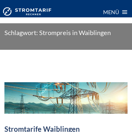
≡
MENÜ
Skip
Schlagwort:
Strompreis in Waiblingen
to
content
Stromtarife Waiblingen