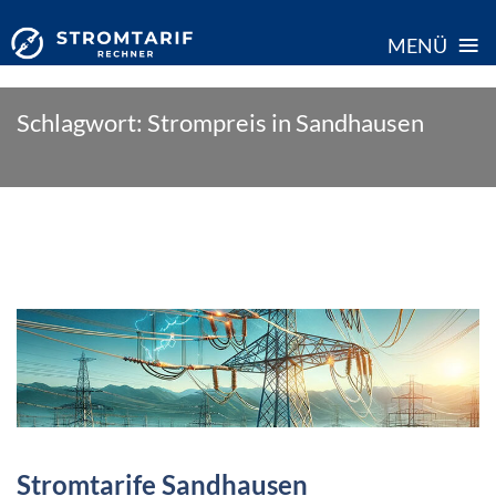
≡
MENÜ
Skip
Schlagwort:
Strompreis in Sandhausen
to
content
Stromtarife Sandhausen