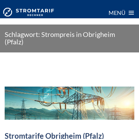
≡
MENÜ
Skip
Schlagwort:
Strompreis in Obrigheim
to
(Pfalz)
content
Stromtarife Obrigheim (Pfalz)