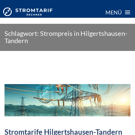
≡
MENÜ
Skip
Schlagwort:
Strompreis in Hilgertshausen-
to
Tandern
content
Stromtarife Hilgertshausen-Tandern