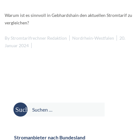
Warum ist es sinnvoll in Gebhardshain den aktuellen Stromtarif zu
vergleichen?
By
Stromtarifrechner Redaktion
Nordrhein-Westfalen
20.
Januar 2024
Suche
nach:
Stromanbieter nach Bundesland