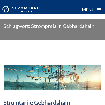
≡
MENÜ
Skip
Schlagwort:
Strompreis in Gebhardshain
to
content
Stromtarife Gebhardshain