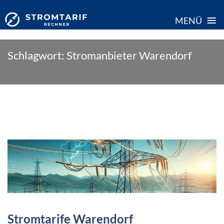
≡
MENÜ
Skip
Schlagwort:
Stromanbieter Warendorf
to
content
Stromtarife Warendorf