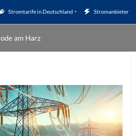
Stromtarife in Deutschland
Stromanbieter
rode am Harz
W