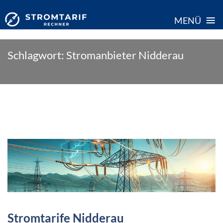
≡
MENÜ
Skip
Schlagwort:
Stromanbieter Nidderau
to
content
Stromtarife Nidderau