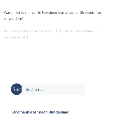
Warum ist es sinnvoll in Horstmar den aktuellen Stromtarif zu
vergleichen?
By
Stromtarifrechner Redaktion
Nordrhein-Westfalen
3.
Februar 2024
Suche
nach:
Stromanbieter nach Bundesland