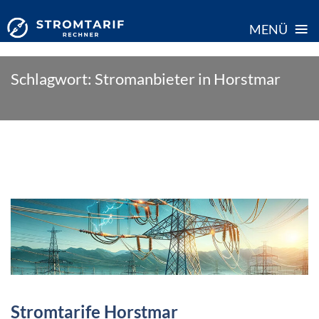
≡
MENÜ
Skip
Schlagwort:
Stromanbieter in Horstmar
to
content
Stromtarife Horstmar