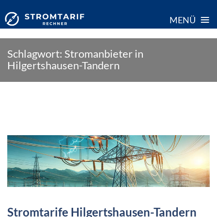
≡
MENÜ
Skip
Schlagwort:
Stromanbieter in
to
Hilgertshausen-Tandern
content
Stromtarife Hilgertshausen-Tandern