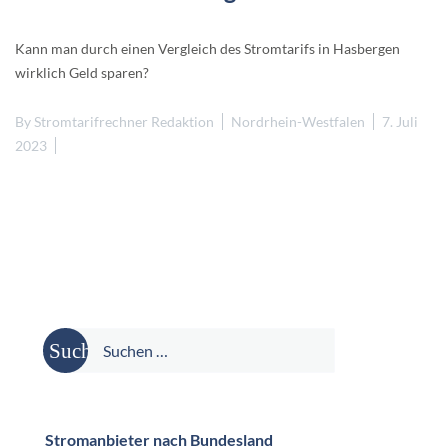
Kann man durch einen Vergleich des Stromtarifs in Hasbergen
wirklich Geld sparen?
By
Stromtarifrechner Redaktion
Nordrhein-Westfalen
7. Juli
2023
Suche
nach:
Stromanbieter nach Bundesland