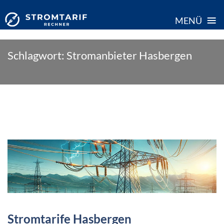
≡
MENÜ
Skip
Schlagwort:
Stromanbieter Hasbergen
to
content
Stromtarife Hasbergen