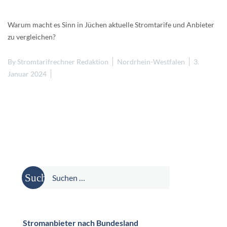
Warum macht es Sinn in Jüchen aktuelle Stromtarife und Anbieter
zu vergleichen?
By
Stromtarifrechner Redaktion
Nordrhein-Westfalen
3.
Januar 2024
Suche
nach:
Stromanbieter nach Bundesland