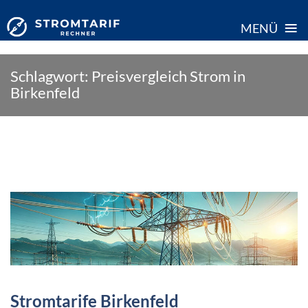
≡
MENÜ
Skip
Schlagwort:
Preisvergleich Strom in
to
Birkenfeld
content
Stromtarife Birkenfeld