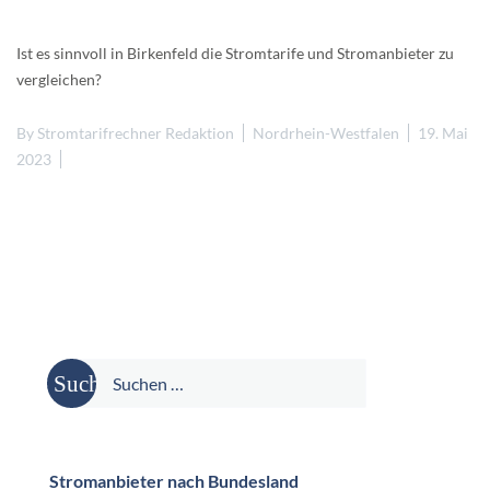
Ist es sinnvoll in Birkenfeld die Stromtarife und Stromanbieter zu
vergleichen?
By
Stromtarifrechner Redaktion
Nordrhein-Westfalen
19. Mai
2023
Suche
nach:
Stromanbieter nach Bundesland