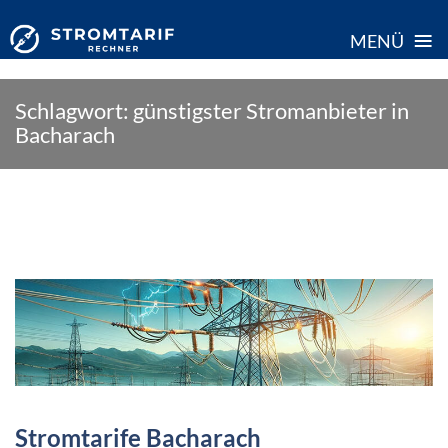
≡
MENÜ
Skip
Schlagwort:
günstigster Stromanbieter in
to
Bacharach
content
Stromtarife Bacharach