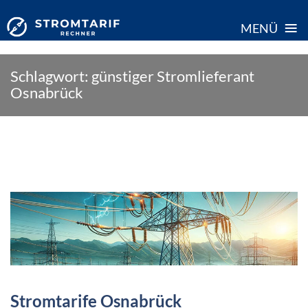
≡
MENÜ
Skip
Schlagwort:
günstiger Stromlieferant
to
Osnabrück
content
Stromtarife Osnabrück