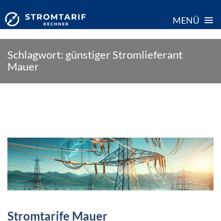
≡
MENÜ
Skip
Schlagwort:
günstiger Stromlieferant
to
Mauer
content
Stromtarife Mauer