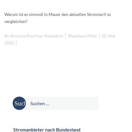
Warum ist es sinnvoll in Mauer den aktuellen Stromtarif zu
vergleichen?
By
Stromtarifrechner Redaktion
Rheinland Pfalz
20. Mai
2023
Suche
nach:
Stromanbieter nach Bundesland